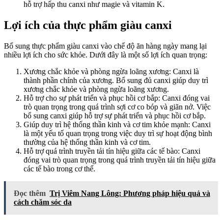
hỗ trợ hấp thu canxi như magie và vitamin K.
Lợi ích của thực phẩm giàu canxi
Bổ sung thực phẩm giàu canxi vào chế độ ăn hàng ngày mang lại
nhiều lợi ích cho sức khỏe. Dưới đây là một số lợi ích quan trọng:
Xương chắc khỏe và phòng ngừa loãng xương: Canxi là
thành phần chính của xương. Bổ sung đủ canxi giúp duy trì
xương chắc khỏe và phòng ngừa loãng xương.
Hỗ trợ cho sự phát triển và phục hồi cơ bắp: Canxi đóng vai
trò quan trọng trong quá trình sợi cơ co bóp và giãn nở. Việc
bổ sung canxi giúp hỗ trợ sự phát triển và phục hồi cơ bắp.
Giúp duy trì hệ thống thần kinh và cơ tim khỏe mạnh: Canxi
là một yếu tố quan trọng trong việc duy trì sự hoạt động bình
thường của hệ thống thần kinh và cơ tim.
Hỗ trợ quá trình truyền tải tín hiệu giữa các tế bào: Canxi
đóng vai trò quan trọng trong quá trình truyền tải tín hiệu giữa
các tế bào trong cơ thể.
Đọc thêm
Trị Viêm Nang Lông: Phương pháp hiệu quả và
cách chăm sóc da