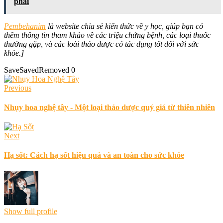
phải
Pembehanim
là website chia sẻ kiến thức về y học, giúp bạn có
thêm thông tin tham khảo về các triệu chứng bệnh, các loại thuốc
thường gặp, và các loài thảo dược có tác dụng tốt đối với sức
khỏe.]
Save
Saved
Removed
0
Previous
Nhụy hoa nghệ tây - Một loại thảo dược quý giá từ thiên nhiên
Next
Hạ sốt: Cách hạ sốt hiệu quả và an toàn cho sức khỏe
Show full profile