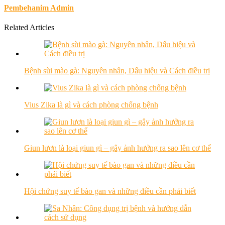
Pembehanim Admin
Related Articles
Bệnh sùi mào gà: Nguyên nhân, Dấu hiệu và Cách điều trị
Vius Zika là gì và cách phòng chống bệnh
Giun lươn là loại giun gì – gây ảnh hưởng ra sao lên cơ thể
Hội chứng suy tế bào gan và những điều cần phải biết