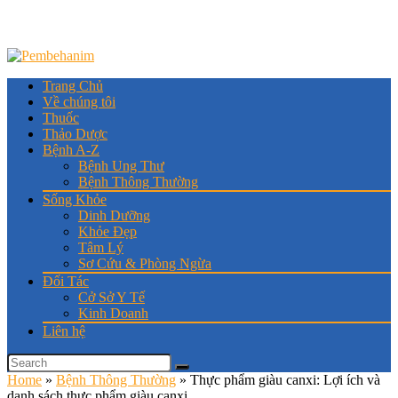
Trang Chủ
Về chúng tôi
Thuốc
Thảo Dược
Bệnh A-Z
Bệnh Ung Thư
Bệnh Thông Thường
Sống Khỏe
Dinh Dưỡng
Khỏe Đẹp
Tâm Lý
Sơ Cứu & Phòng Ngừa
Đối Tác
Cở Sở Y Tế
Kinh Doanh
Liên hệ
Home
»
Bệnh Thông Thường
»
Thực phẩm giàu canxi: Lợi ích và
danh sách thực phẩm giàu canxi