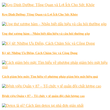
Kẹo Dinh Dưỡng: Tổng Quan và Lợi Ích Cho Sức Khỏe
Ung thư xương hàm – Nhận biết dấu hiệu và câu hỏi thường gặp
Kỷ tử: Những Ưu Điểm, Cách Chăm Sóc và Công Dụng
Cách giảm béo mặt: Tìm hiểu về phương pháp giảm béo mặt hiệu quả
Bệnh viện Quân y 87 – Tổ chức y tế quân đội chất lượng cao