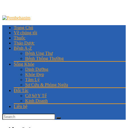
Trang Chủ
Về chúng tôi
Thuốc
Thảo Dược
Bệnh A-Z
Bệnh Ung Thư
Bệnh Thông Thường
Sống Khỏe
Dinh Dưỡng
Khỏe Đẹp
Tâm Lý
Sơ Cứu & Phòng Ngừa
Đối Tác
Cở Sở Y Tế
Kinh Doanh
Liên hệ