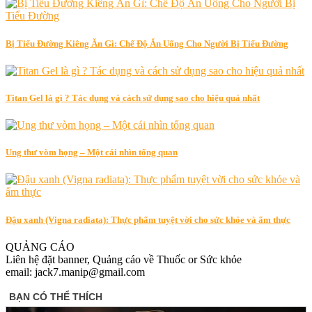
Bị Tiểu Đường Kiêng Ăn Gì: Chế Độ Ăn Uống Cho Người Bị Tiểu Đường
Titan Gel là gì ? Tác dụng và cách sử dụng sao cho hiệu quả nhất
Ung thư vòm họng – Một cái nhìn tổng quan
Đậu xanh (Vigna radiata): Thực phẩm tuyệt vời cho sức khỏe và ẩm thực
QUẢNG CÁO
Liên hệ đặt banner, Quảng cáo về Thuốc or Sức khỏe
email: jack7.manip@gmail.com