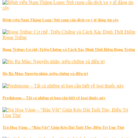
Bệnh viện Nam Thăng Long: Nơi cung cấp dịch vụ y tế đáng tin cậy
Rụng Trứng: Cơ chế, Triệu Chứng và Cách Xác Định Thời Điểm Rụng Trứng
Ho Ra Máu: Nguyên nhân, triệu chứng và điều trị
Prednisone – Tất cả những gì bạn cần biết về loại thuốc này
Trà Hoa Vàng – “Báu Vật” Giúp Kéo Dài Tuổi Thọ, Điều Trị Ung Thư