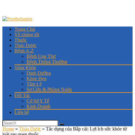
Trang Chủ
Về chúng tôi
Thuốc
Thảo Dược
Bệnh A-Z
Bệnh Ung Thư
Bệnh Thông Thường
Sống Khỏe
Dinh Dưỡng
Khỏe Đẹp
Tâm Lý
Sơ Cứu & Phòng Ngừa
Đối Tác
Cở Sở Y Tế
Kinh Doanh
Liên hệ
Home
»
Thảo Dược
»
Tác dụng của Bắp cải: Lợi ích sức khỏe từ
loài rau quen thuộc