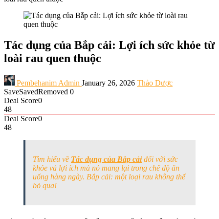
Tác dụng của Bắp cải: Lợi ích sức khỏe từ
loài rau quen thuộc
Pembehanim Admin
January 26, 2026
Thảo Dược
Save
Saved
Removed
0
Deal Score
0
48
Deal Score
0
48
Tìm hiểu về
Tác dụng của Bắp cải
đối với sức
khỏe và lợi ích mà nó mang lại trong chế độ ăn
uống hàng ngày. Bắp cải: một loại rau không thể
bỏ qua!