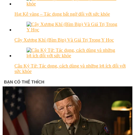
Hạt Kê vàng – Tác dụng bất ngờ đối với sức khỏe
Cây Xương Khỉ (Bìm Bịp) Và Giá Trị Trong Y Học
Câu Kỷ Tử: Tác dụng, cách dùng và những lợi ích đối với
sức khỏe