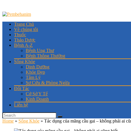
Trang Chủ
Về chúng tôi
Thuốc
Thảo Dược
Bệnh A-Z
Bệnh Ung Thư
Bệnh Thông Thường
Sống Khỏe
Dinh Dưỡng
Khỏe Đẹp
Tâm Lý
Sơ Cứu & Phòng Ngừa
Đối Tác
Cở Sở Y Tế
Kinh Doanh
Liên hệ
Home
»
Sống Khỏe
»
Tác dụng của mãng cầu gai – không phải ai cũ