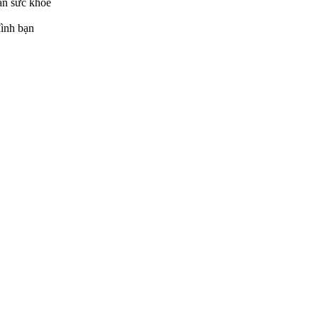
ạn sức khỏe
đình bạn