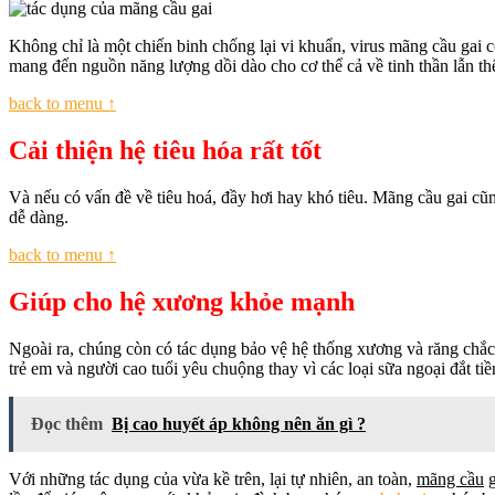
Không chỉ là một chiến binh chống lại vi khuẩn, virus mãng cầu gai c
mang đến nguồn năng lượng dồi dào cho cơ thể cả về tinh thần lẫn th
back to menu ↑
Cải thiện hệ tiêu hóa rất tốt
Và nếu có vấn đề về tiêu hoá, đầy hơi hay khó tiêu. Mãng cầu gai cũng
dễ dàng.
back to menu ↑
Giúp cho hệ xương khỏe mạnh
Ngoài ra, chúng còn có tác dụng bảo vệ hệ thống xương và răng chắc
trẻ em và người cao tuổi yêu chuộng thay vì các loại sữa ngoại đắt tiề
Đọc thêm
Bị cao huyết áp không nên ăn gì ?
Với những tác dụng của vừa kề trên, lại tự nhiên, an toàn,
mãng cầu
g