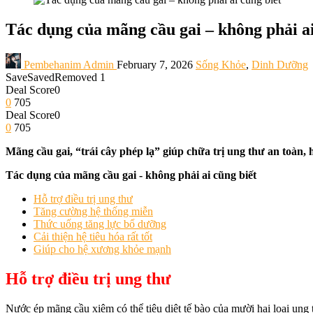
Tác dụng của mãng cầu gai – không phải ai
Pembehanim Admin
February 7, 2026
Sống Khỏe
,
Dinh Dưỡng
Save
Saved
Removed
1
Deal Score
0
0
705
Deal Score
0
0
705
Mãng cầu gai, “trái cây phép lạ” giúp chữa trị ung thư an toàn,
Tác dụng của mãng cầu gai - không phải ai cũng biết
Hỗ trợ điều trị ung thư
Tăng cường hệ thống miễn
Thức uống tăng lực bổ dưỡng
Cải thiện hệ tiêu hóa rất tốt
Giúp cho hệ xương khỏe mạnh
Hỗ trợ điều trị ung thư
Nước ép mãng cầu xiêm có thể tiêu diệt tế bào của mười hai loại ung