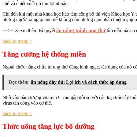
chế và chiết xuất nó thu lợi nhuận.
Chỉ đến khi một nhà khoa học hảo tâm công bố thì viện Khoa học Y tế
những người xung quanh để không còn những nạn nhân thiệt mạng o
ăn uống tránh ung thư
==>> Xexm thêm Bí quyết
tìm đến mà ai c
back to menu ↑
Tăng cường hệ thống miễn
Ngoài chức năng chữa trị ung thư đáng kinh ngạc, tác dụng của nó cò
Đọc thêm
ăn uống đầy đủ: Lợi ích và cách thức áp dụng
Nhờ vào hàm lượng vitamin C cao gấp đôi so với các loại trái cây t
virus tấn công vào cơ thể.
back to menu ↑
Thức uống tăng lực bổ dưỡng