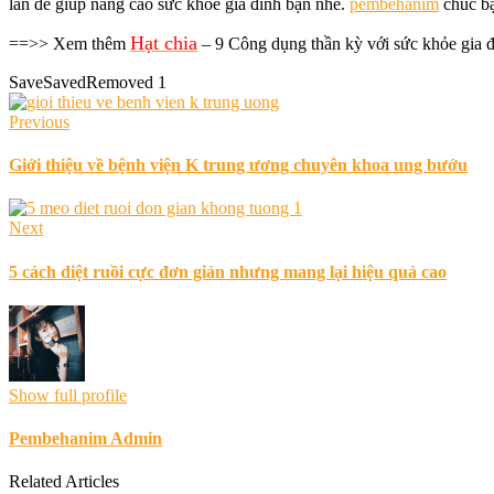
lần để giúp nâng cao sức khỏe gia đình bạn nhé.
pembehanim
chúc b
Hạt chia
==>> Xem thêm
– 9 Công dụng thần kỳ với sức khỏe gia 
Save
Saved
Removed
1
Previous
Giới thiệu về bệnh viện K trung ương chuyên khoa ung bướu
Next
5 cách diệt ruồi cực đơn giản nhưng mang lại hiệu quả cao
Show full profile
Pembehanim Admin
Related Articles