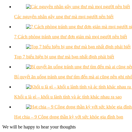
​Các nguyên nhân gây ung thư mà mọi người nên biết
7 Cách phòng tránh ung thư đơn giản mà mọi người nên biết
Top 7 biểu hiện bị ung thư mà bạn nhất định phải biết
Bí quyết ăn uống tránh ung thư tìm đến mà ai cũng nên ghi nh
Khối u là gì – khối u lành tính và ác tính khác nhau ra sao
Hạt chia – 9 Công dụng thần kỳ với sức khỏe gia đình bạn
We will be happy to hear your thoughts