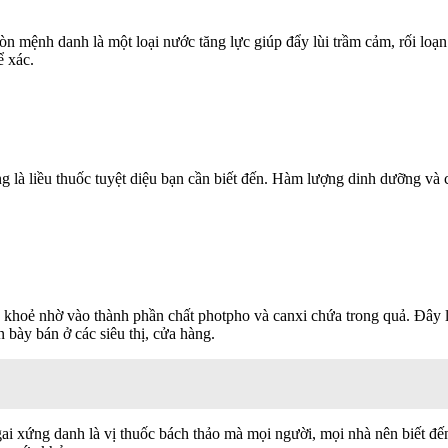
òn mệnh danh là một loại nước tăng lực giúp đẩy lùi trầm cảm, rối loạ
ể xác.
 là liều thuốc tuyệt diệu bạn cần biết đến. Hàm lượng dinh dưỡng và chấ
 khoẻ nhờ vào thành phần chất photpho và canxi chứa trong quả. Đây l
n bày bán ở các siêu thị, cửa hàng.
ai xứng danh là vị thuốc bách thảo mà mọi người, mọi nhà nên biết đến