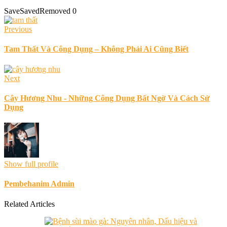
Save
Saved
Removed
0
Previous
Tam Thất Và Công Dụng – Không Phải Ai Cũng Biết
Next
Cây Hương Nhu - Những Công Dụng Bất Ngờ Và Cách Sử
Dụng
Show full profile
Pembehanim Admin
Related Articles