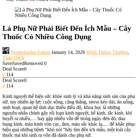
Là Phụ Nữ Phải Biết Đến Ích Mẫu – Cây
Thuốc Có Nhiều Công Dụng
Pembehanim Admin
January 14, 2026
Bệnh Thông Thường
,
Thảo Dược
Save
Saved
Removed
0
Deal Score
0
0
114
Deal Score
0
0
114
Kinh nguyệt thể hiện sức khỏe sinh lý và khả năng sinh sản của phụ
nữ, tuy nhiên áp lực cuộc sống, căng thẳng, stress kéo dài, ăn uống,
sinh hoạt, quan hệ tình dục thiếu điều độ, khoa học là những
nguyên nhân chính gây rối loạn kinh nguyệt, bế kinh, tắc kinh, khí
huyết ra nhiều,… hay gặp nhiều vấn đề trong ngày đèn đỏ, đau
bụng kinh, máu kinh vón cục, đen, màu sắc khác lạ,… để khắc phục
hiệu quả những bệnh “khó nói “hãy tìm đến ích mẫu, một loài cây
thuốc mà khi sinh ra vốn đã dành cho phụ nữ.