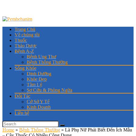
Trang Chủ
Về chúng tôi
Thuốc
Thảo Dược
Bệnh A-Z
Bệnh Ung Thư
Bệnh Thông Thường
Sống Khỏe
Dinh Dưỡng
Khỏe Đẹp
Tâm Lý
Sơ Cứu & Phòng Ngừa
Đối Tác
Cở Sở Y Tế
Kinh Doanh
Liên hệ
Home
»
Bệnh Thông Thường
»
Là Phụ Nữ Phải Biết Đến Ích Mẫu
– Cây Thuốc Có Nhiều Công Dụng