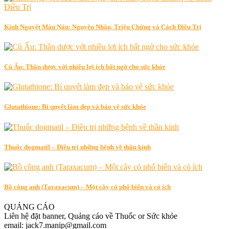
Kinh Nguyệt Màu Nâu: Nguyên Nhân, Triệu Chứng và Cách Điều Trị
Củ Ấu: Thần dược với nhiều lợi ích bất ngờ cho sức khỏe
Glutathione: Bí quyết làm đẹp và bảo vệ sức khỏe
Thuốc dogmatil – Điều trị những bệnh về thần kinh
Bồ công anh (Taraxacum) – Một cây cỏ phổ biến và có ích
QUẢNG CÁO
Liên hệ đặt banner, Quảng cáo về Thuốc or Sức khỏe
email: jack7.manip@gmail.com