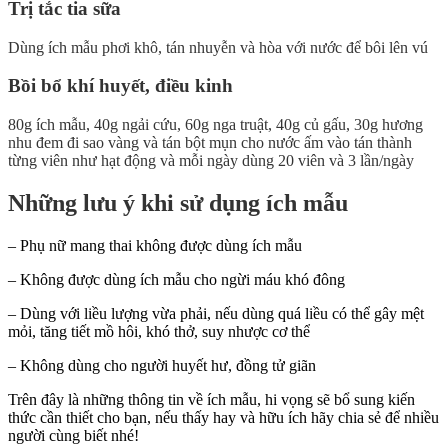
Trị tắc tia sữa
Dùng ích mẫu phơi khô, tán nhuyễn và hòa với nước để bôi lên vú
Bồi bổ khí huyết, điều kinh
80g ích mẫu, 40g ngải cứu, 60g nga truật, 40g củ gấu, 30g hương
nhu đem đi sao vàng và tán bột mụn cho nước ấm vào tán thành
từng viên như hạt động và mỗi ngày dùng 20 viên và 3 lần/ngày
Những lưu ý khi sử dụng ích mẫu
– Phụ nữ mang thai không được dùng ích mẫu
– Không được dùng ích mẫu cho ngừi máu khó đông
– Dùng với liều lượng vừa phải, nếu dùng quá liều có thể gây mệt
mỏi, tăng tiết mồ hôi, khó thở, suy nhược cơ thể
– Không dùng cho người huyết hư, đồng tử giãn
Trên đây là những thông tin về ích mẫu, hi vọng sẽ bổ sung kiến
thức cần thiết cho bạn, nếu thấy hay và hữu ích hãy chia sẻ để nhiều
người cùng biết nhé!