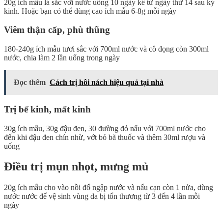
20g ích mẫu lá sắc với nước uống 10 ngày kể từ ngày thứ 14 sau kỳ
kinh. Hoặc bạn có thể dùng cao ích mẫu 6-8g mỗi ngày
Viêm thận cấp, phù thũng
180-240g ích mẫu tươi sắc với 700ml nước và cô đọng còn 300ml
nước, chia làm 2 lần uống trong ngày
Đọc thêm
Cách trị hôi nách hiệu quả tại nhà
Trị bế kinh, mất kinh
30g ích mẫu, 30g đậu đen, 30 đường đỏ nấu với 700ml nước cho
đến khi đậu đen chín nhừ, vớt bỏ bã thuốc và thêm 30ml rượu và
uống
Điều trị mụn nhọt, mưng mủ
20g ích mẫu cho vào nồi đổ ngập nước và nấu cạn còn 1 nửa, dùng
nước nước để vệ sinh vùng da bị tổn thương từ 3 đến 4 lần mỗi
ngày