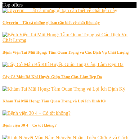
Top offers
Glycerin – Tất cả những gì bạn cần biết về chất liệu này
Bệnh Viện Tai Mũi Họng: Tầm Quan Trọng và Các Dịch Vụ Chất Lượng
Cây Cỏ Máu Bổ Khí Huyết, Giúp Tăng Cân, Làm Đẹp Da
Khám Tai Mũi Họng: Tầm Quan Trọng và Lợi Ích Định Kỳ
Bệnh viện 30 4 – Có tốt không?