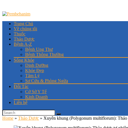
Trang Chủ
Về chúng tôi
Thuốc
Thảo Dược
Bệnh A-Z
Bệnh Ung Thư
Bệnh Thông Thường
Sống Khỏe
Dinh Dưỡng
Khỏe Đẹp
Tâm Lý
Sơ Cứu & Phòng Ngừa
Đối Tác
Cở Sở Y Tế
Kinh Doanh
Liên hệ
Home
»
Thảo Dược
»
Xuyên khung (Polygonum multiflorum): Thảo d