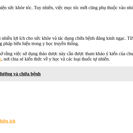
iện sức khỏe tóc. Tuy nhiên, việc mọc tóc mới cũng phụ thuộc vào nhi
hiều lợi ích cho sức khỏe và tác dụng chữa bệnh đáng kinh ngạc. Từ vi
 pháp hữu hiệu trong y học truyền thống.
rằng việc sử dụng thảo dược này cần được tham khảo ý kiến ​​của chuyê
m
, nơi chia sẻ kiến thức về y học và các loại thuốc tự nhiên.
 dưỡng và chữa bệnh
 hữu ích