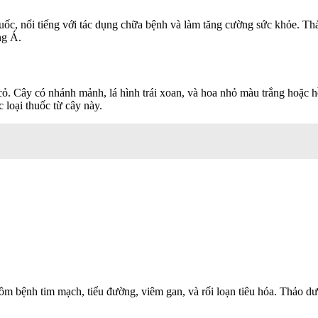
Quốc, nổi tiếng với tác dụng chữa bệnh và làm tăng cường sức khỏe. T
ng Á.
cỏ. Cây có nhánh mảnh, lá hình trái xoan, và hoa nhỏ màu trắng hoặc 
 loại thuốc từ cây này.
gồm bệnh tim mạch, tiểu đường, viêm gan, và rối loạn tiêu hóa. Thảo d