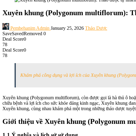
Xuyên khung (Polygonum multiflorum): Thả
Pembehanim Admin
January 25, 2026
Thảo Dược
Save
Saved
Removed
0
Deal Score
0
78
Deal Score
0
78
Khám phá công dụng và lợi ích của Xuyên khung (Polygonum
Xuyên khung (Polygonum multiflorum), còn được gọi là hà thủ ô hoặ
chữa bệnh và lợi ích cho sức khỏe đáng kinh ngạc, Xuyên khung đang 
Xuyên khung, cùng nhau khám phá một trong những thảo dược tuyệt v
Giới thiệu về Xuyên khung (Polygonum mu
1.1 Ý nghĩa và lịch sử sử dụng