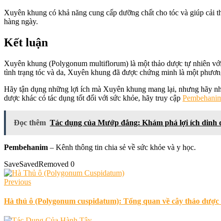
Xuyên khung có khả năng cung cấp dưỡng chất cho tóc và giúp cải th
hàng ngày.
Kết luận
Xuyên khung (Polygonum multiflorum) là một thảo dược tự nhiên với n
tình trạng tóc và da, Xuyên khung đã được chứng minh là một phương
Hãy tận dụng những lợi ích mà Xuyên khung mang lại, nhưng hãy nhớ 
dược khác có tác dụng tốt đối với sức khỏe, hãy truy cập
Pembehani
Đọc thêm
Tác dụng của Mướp đắng: Khám phá lợi ích dinh
Pembehanim
– Kênh thông tin chia sẻ về sức khỏe và y học.
Save
Saved
Removed
0
Previous
Hà thủ ô (Polygonum cuspidatum): Tổng quan về cây thảo dược