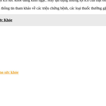
ợi ích sức khỏe đáng kinh ngạc. Hãy tận dụng những lợi ích của mật o
 thông tin tham khảo về các triệu chứng bệnh, các loại thuốc thường gặp
ức Khỏe
ho sức khỏe