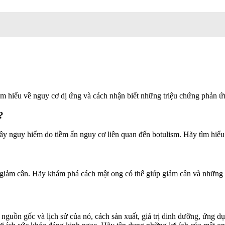
ìm hiểu về nguy cơ dị ứng và cách nhận biết những triệu chứng phản ứ
?
 gây nguy hiểm do tiềm ẩn nguy cơ liên quan đến botulism. Hãy tìm hiể
nh giảm cân. Hãy khám phá cách mật ong có thể giúp giảm cân và những
ề nguồn gốc và lịch sử của nó, cách sản xuất, giá trị dinh dưỡng, ứng