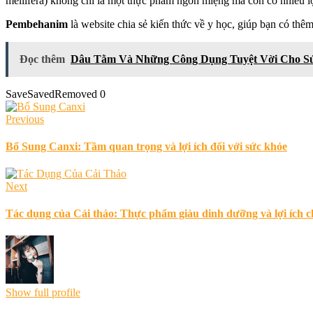
mellifera) không chỉ là một thực phẩm ngon miệng mà còn có nhiều l
Pembehanim
là website chia sẻ kiến thức về y học, giúp bạn có thêm
Đọc thêm
Dâu Tằm Và Những Công Dụng Tuyệt Vời Cho S
Save
Saved
Removed
0
Previous
Bổ Sung Canxi: Tầm quan trọng và lợi ích đối với sức khỏe
Next
Tác dụng của Cải thảo: Thực phẩm giàu dinh dưỡng và lợi ích c
Show full profile