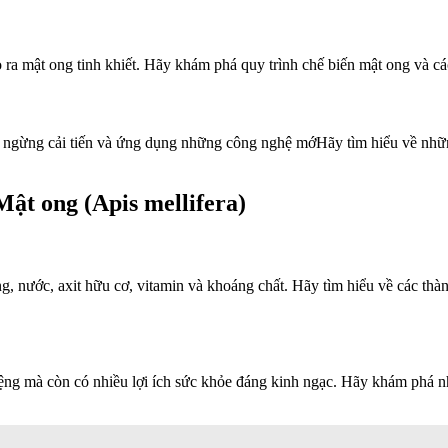
tạo ra mật ong tinh khiết. Hãy khám phá quy trình chế biến mật ong và
g ngừng cải tiến và ứng dụng những công nghệ mớHãy tìm hiểu về nhữn
Mật ong (Apis mellifera)
g, nước, axit hữu cơ, vitamin và khoáng chất. Hãy tìm hiểu về các th
ệng mà còn có nhiều lợi ích sức khỏe đáng kinh ngạc. Hãy khám phá n