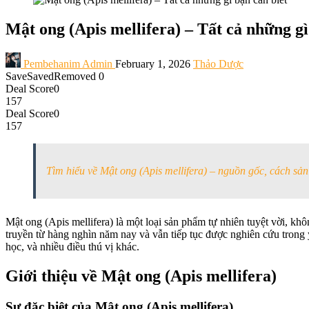
Mật ong (Apis mellifera) – Tất cả những gì
Pembehanim Admin
February 1, 2026
Thảo Dược
Save
Saved
Removed
0
Deal Score
0
157
Deal Score
0
157
Tìm hiểu về Mật ong (Apis mellifera) – nguồn gốc, cách sản x
Mật ong (Apis mellifera) là một loại sản phẩm tự nhiên tuyệt vời, k
truyền từ hàng nghìn năm nay và vẫn tiếp tục được nghiên cứu trong y
học, và nhiều điều thú vị khác.
Giới thiệu về Mật ong (Apis mellifera)
Sự đặc biệt của Mật ong (Apis mellifera)