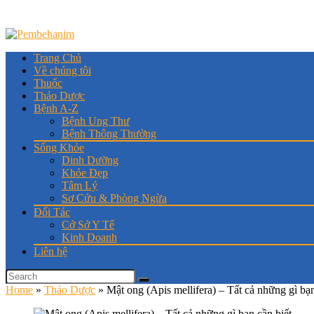
Trang Chủ
Về chúng tôi
Thuốc
Thảo Dược
Bệnh A-Z
Bệnh Ung Thư
Bệnh Thông Thường
Sống Khỏe
Dinh Dưỡng
Khỏe Đẹp
Tâm Lý
Sơ Cứu & Phòng Ngừa
Đối Tác
Cở Sở Y Tế
Kinh Doanh
Liên hệ
Home
»
Thảo Dược
»
Mật ong (Apis mellifera) – Tất cả những gì bạn