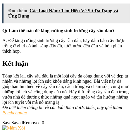
Đọc thêm
Các Loại Nấm: Tìm Hiểu Về Sự Đa Dạng và
Ứng Dụng
Q: Làm thế nào để tăng cường sinh trưởng cây sầu đâu?
A: Để tăng cường sinh trưởng cây sầu đâu, hãy đảm bảo cây được
trồng ở vị trí có ánh sáng đầy đủ, tưới nước đều đặn và bón phân
thích hợp.
Kết luận
Tổng kết lại, cây sầu đâu là một loài cây đa công dụng với vẻ đẹp tự
nhiên và những lợi ích sức khỏe đáng kinh ngạc. Bài viết này đã
giúp bạn tìm hiểu về cây sầu đâu, cách trồng và chăm sóc, cũng như
những lợi ích và công dụng của nó. Hãy thử trồng cây sầu đâu trong
vườn nhà để thưởng thức những quả ngọt ngào và tận hưởng những
lợi ích tuyệt vời mà nó mang lạ
Để biết thêm thông tin về các loài thảo dược khác, hãy ghé thăm
Pembehanim
.
Save
Saved
Removed
0