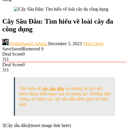
Cây Sầu Đâu: Tìm hiểu về loài cây đa
công dụng
Pembehanim Admin
December 5, 2023
Thảo Dược
Save
Saved
Removed
0
Deal Score
0
311
Deal Score
0
311
Tìm hiểu về
cây sầu đâu
và những lợi ích sức
khỏe đáng kinh ngạc mà nó mang lại. Hướng dẫn
trồng và chăm sóc cây sầu đâu đơn giản và hiệu
quả.
![Cây sầu đâu](insert image link here)