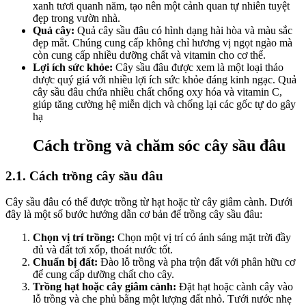
xanh tươi quanh năm, tạo nên một cảnh quan tự nhiên tuyệt
đẹp trong vườn nhà.
Quả cây:
Quả cây sầu đâu có hình dạng hài hòa và màu sắc
đẹp mắt. Chúng cung cấp không chỉ hương vị ngọt ngào mà
còn cung cấp nhiều dưỡng chất và vitamin cho cơ thể.
Lợi ích sức khỏe:
Cây sầu đâu được xem là một loại thảo
dược quý giá với nhiều lợi ích sức khỏe đáng kinh ngạc. Quả
cây sầu đâu chứa nhiều chất chống oxy hóa và vitamin C,
giúp tăng cường hệ miễn dịch và chống lại các gốc tự do gây
hạ
Cách trồng và chăm sóc cây sầu đâu
2.1. Cách trồng cây sầu đâu
Cây sầu đâu có thể được trồng từ hạt hoặc từ cây giâm cành. Dưới
đây là một số bước hướng dẫn cơ bản để trồng cây sầu đâu:
Chọn vị trí trồng:
Chọn một vị trí có ánh sáng mặt trời đầy
đủ và đất tơi xốp, thoát nước tốt.
Chuẩn bị đất:
Đào lỗ trồng và pha trộn đất với phân hữu cơ
để cung cấp dưỡng chất cho cây.
Trồng hạt hoặc cây giâm cành:
Đặt hạt hoặc cành cây vào
lỗ trồng và che phủ bằng một lượng đất nhỏ. Tưới nước nhẹ