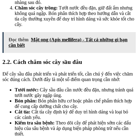
nhàng sau đó.
Chăm sóc cây trồng:
Tưới nước đều đặn, giữ đất ẩm nhưng
không quá ngập. Bón phân thích hợp theo hướng dẫn và cắt
tỉa cây thường xuyên để duy trì hình dáng và sức khỏe tốt cho
cây.
Đọc thêm
Mật ong (Apis mellifera) - Tất cả những gì bạn
cần biết
2.2. Cách chăm sóc cây sầu đâu
Để cây sầu đâu phát triển và phát triển tốt, cần chú ý đến việc chăm
sóc đúng cách. Dưới đây là một số điểm quan trọng cần nhớ:
Tưới nước:
Cây sầu đâu cần nước đều đặn, nhưng tránh quá
tưới nước gây ngập úng.
Bón phân:
Bón phân hữu cơ hoặc phân chế phẩm thích hợp
để cung cấp dưỡng chất cho cây.
Cắt tỉa:
Cắt tỉa cây định kỳ để duy trì hình dáng và loại bỏ
các cành yếu.
Kiểm tra sâu bệnh:
Theo dõi cây để phát hiện sớm các dấu
hiệu của sâu bệnh và áp dụng biện pháp phòng trừ nếu cần
thiết.