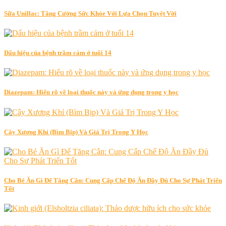
Sữa Unillac: Tăng Cường Sức Khỏe Với Lựa Chọn Tuyệt Vời
Dấu hiệu của bệnh trầm cảm ở tuổi 14
Diazepam: Hiểu rõ về loại thuốc này và ứng dụng trong y học
Cây Xương Khỉ (Bìm Bịp) Và Giá Trị Trong Y Học
Cho Bé Ăn Gì Để Tăng Cân: Cung Cấp Chế Độ Ăn Đầy Đủ Cho Sự Phát Triển
Tốt