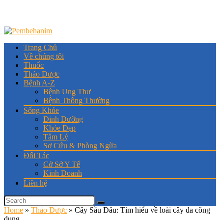
Trang Chủ
Về chúng tôi
Thuốc
Thảo Dược
Bệnh A-Z
Bệnh Ung Thư
Bệnh Thông Thường
Sống Khỏe
Dinh Dưỡng
Khỏe Đẹp
Tâm Lý
Sơ Cứu & Phòng Ngừa
Đối Tác
Cở Sở Y Tế
Kinh Doanh
Liên hệ
Home
»
Thảo Dược
»
Cây Sầu Đâu: Tìm hiểu về loài cây đa công
dụng