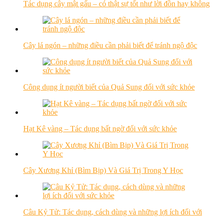
Tác dụng cây mật gấu – có thật sự tốt như lời đồn hay không
Cây lá ngón – những điều cần phải biết để tránh ngộ độc
Công dụng ít người biết của Quả Sung đối với sức khỏe
Hạt Kê vàng – Tác dụng bất ngờ đối với sức khỏe
Cây Xương Khỉ (Bìm Bịp) Và Giá Trị Trong Y Học
Câu Kỷ Tử: Tác dụng, cách dùng và những lợi ích đối với