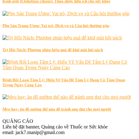
Kinh giới (Elsholtzia ciliata): Thảo dược hữu ích cho sức khỏe
Phụ Sản Trung Ương: Vai trò, Dịch vụ và Câu hỏi thường gặp
Trị Hôi Nách: Phương pháp hiệu quả để khử mùi hôi nách
Bệnh Rối Loạn Tâm Lý: Hiểu Về Vấn Đề Tâm Lý Đang Có Tầm Quan
Trọng Ngày Càng Cao
Mẹo hay: ăn đồ nướng thế nào để tránh ung thư cho mọi người
QUẢNG CÁO
Liên hệ đặt banner, Quảng cáo về Thuốc or Sức khỏe
email: jack7.manip@gmail.com