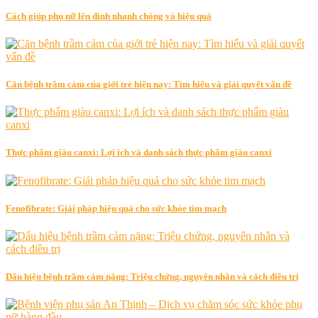
Cách giúp phụ nữ lên đỉnh nhanh chóng và hiệu quả
Căn bệnh trầm cảm của giới trẻ hiện nay: Tìm hiểu và giải quyết vấn đề
Thực phẩm giàu canxi: Lợi ích và danh sách thực phẩm giàu canxi
Fenofibrate: Giải pháp hiệu quả cho sức khỏe tim mạch
Dấu hiệu bệnh trầm cảm nặng: Triệu chứng, nguyên nhân và cách điều trị