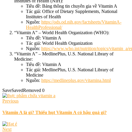
Institutes of Health (NIH):
Tiêu đề: Bảng thông tin chuyên gia về Vitamin A
Tác giả: Office of Dietary Supplements, National
Institutes of Health
Nguồn:
https://ods.od.nih.gov/factsheets/VitaminA-
HealthProfessional/
“Vitamin A” – World Health Organization (WHO):
Tiêu đề: Vitamin A
Tác giả: World Health Organization
Nguồn:
https://www.who.int/nutrition/topics/vitamin_a/e
“Vitamin A” – MedlinePlus, U.S. National Library of
Medicine:
Tiêu đề: Vitamin A
Tác giả: MedlinePlus, U.S. National Library of
Medicine
Nguồn:
https://medlineplus.gov/vitamina.html
Save
Saved
Removed
0
Previous
Vitamin A là gì? Thiếu hụt Vitamin A có hậu quả gì?
Next