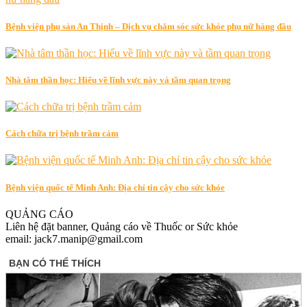
Bệnh viện phụ sản An Thịnh – Dịch vụ chăm sóc sức khỏe phụ nữ hàng đầu
Nhà tâm thần học: Hiểu về lĩnh vực này và tầm quan trọng
Cách chữa trị bệnh trầm cảm
Bệnh viện quốc tế Minh Anh: Địa chỉ tin cậy cho sức khỏe
QUẢNG CÁO
Liên hệ đặt banner, Quảng cáo về Thuốc or Sức khỏe
email: jack7.manip@gmail.com