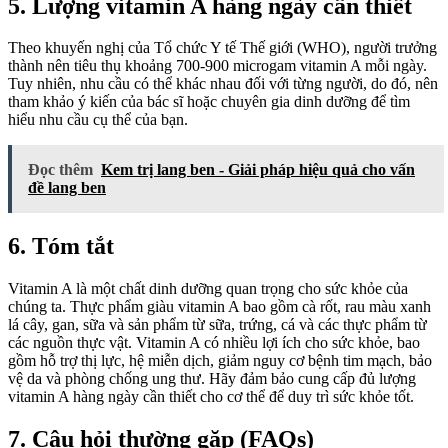
5. Lượng vitamin A hàng ngày cần thiết
Theo khuyến nghị của Tổ chức Y tế Thế giới (WHO), người trưởng
thành nên tiêu thụ khoảng 700-900 microgam vitamin A mỗi ngày.
Tuy nhiên, nhu cầu có thể khác nhau đối với từng người, do đó, nên
tham khảo ý kiến của bác sĩ hoặc chuyên gia dinh dưỡng để tìm
hiểu nhu cầu cụ thể của bạn.
Đọc thêm
Kem trị lang ben - Giải pháp hiệu quả cho vấn
đề lang ben
6. Tóm tắt
Vitamin A là một chất dinh dưỡng quan trọng cho sức khỏe của
chúng ta. Thực phẩm giàu vitamin A bao gồm cà rốt, rau màu xanh
lá cây, gan, sữa và sản phẩm từ sữa, trứng, cá và các thực phẩm từ
các nguồn thực vật. Vitamin A có nhiều lợi ích cho sức khỏe, bao
gồm hỗ trợ thị lực, hệ miễn dịch, giảm nguy cơ bệnh tim mạch, bảo
vệ da và phòng chống ung thư. Hãy đảm bảo cung cấp đủ lượng
vitamin A hàng ngày cần thiết cho cơ thể để duy trì sức khỏe tốt.
7. Câu hỏi thường gặp (FAQs)