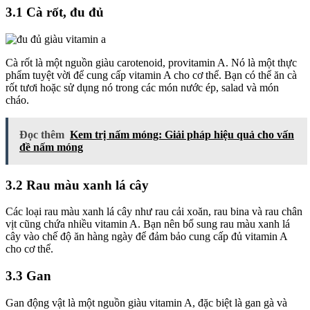
3.1 Cà rốt, đu đủ
Cà rốt là một nguồn giàu carotenoid, provitamin A. Nó là một thực
phẩm tuyệt vời để cung cấp vitamin A cho cơ thể. Bạn có thể ăn cà
rốt tươi hoặc sử dụng nó trong các món nước ép, salad và món
cháo.
Đọc thêm
Kem trị nấm móng: Giải pháp hiệu quả cho vấn
đề nấm móng
3.2 Rau màu xanh lá cây
Các loại rau màu xanh lá cây như rau cải xoăn, rau bina và rau chân
vịt cũng chứa nhiều vitamin A. Bạn nên bổ sung rau màu xanh lá
cây vào chế độ ăn hàng ngày để đảm bảo cung cấp đủ vitamin A
cho cơ thể.
3.3 Gan
Gan động vật là một nguồn giàu vitamin A, đặc biệt là gan gà và