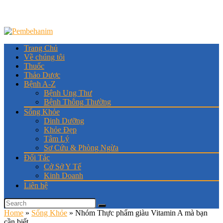
Trang Chủ
Về chúng tôi
Thuốc
Thảo Dược
Bệnh A-Z
Bệnh Ung Thư
Bệnh Thông Thường
Sống Khỏe
Dinh Dưỡng
Khỏe Đẹp
Tâm Lý
Sơ Cứu & Phòng Ngừa
Đối Tác
Cở Sở Y Tế
Kinh Doanh
Liên hệ
Home
»
Sống Khỏe
»
Nhóm Thực phẩm giàu Vitamin A mà bạn
cần biết