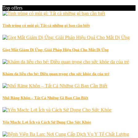
Top offers
Tinh trùng có mùi gì: Tất cả những gì bạn cần biết
Giọt Mắt Giảm Dị Ứng: Giải Pháp Hiệu Quả Cho Mắt Dị Ứng
Khám da liễu cho bé: Điều quan trọng cho sức khỏe da của trẻ
Nhổ Răng Khôn – Tất Cả Những Gì Bạn Cần Biết
Yến Mạch: Lợi Ích và Cách Sử Dụng Cho Sức Khỏe