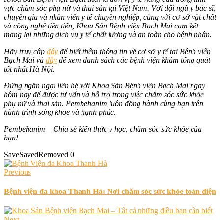
vực chăm sóc phụ nữ và thai sản tại Việt Nam. Với đội ngũ y bác sĩ,
chuyên gia và nhân viên y tế chuyên nghiệp, cùng với cơ sở vật chất
và công nghệ tiên tiến, Khoa Sản Bệnh viện Bạch Mai cam kết
mang lại những dịch vụ y tế chất lượng và an toàn cho bệnh nhân.
Hãy truy cập
đây
để biết thêm thông tin về cơ sở y tế tại Bệnh viện
Bạch Mai và
đây
để xem danh sách các bệnh viện khám tổng quát
tốt nhất Hà Nội.
Đừng ngần ngại liên hệ với Khoa Sản Bệnh viện Bạch Mai ngay
hôm nay để được tư vấn và hỗ trợ trong việc chăm sóc sức khỏe
phụ nữ và thai sản. Pembehanim luôn đồng hành cùng bạn trên
hành trình sống khỏe và hạnh phúc.
Pembehanim – Chia sẻ kiến thức y học, chăm sóc sức khỏe của
bạn!
Save
Saved
Removed
0
Previous
Bệnh viện đa khoa Thanh Hà: Nơi chăm sóc sức khỏe toàn diện
Next