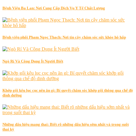
Bệnh Viện Ba Lan: Nơi Cung Cấp Dịch Vụ Y Tế Chất Lượng
Bệnh viện phổi Phạm Ngọc Thạch: Nơi tin cậy chăm sóc sức khỏe hô hấp
Ngò Rí Và Công Dụng Ít Người Biết
Khớp gối kêu lục cục nên ăn gì: Bí quyết chăm sóc khớp gối thông qua chế độ
dinh dưỡng
Những dấu hiệu mang thai: Biết rõ những dấu hiệu sớm nhất và trong suốt
thai kỳ