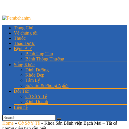
Trang Chủ
Về chúng tôi
Thuốc
Thảo Dược
Bệnh A-Z
Bệnh Ung Thư
Bệnh Thông Thường
Sống Khỏe
Dinh Dưỡng
Khỏe Đẹp
Tâm Lý
Sơ Cứu & Phòng Ngừa
Đối Tác
Cở Sở Y Tế
Kinh Doanh
Liên hệ
Home
»
Cở Sở Y Tế
»
Khoa Sản Bệnh viện Bạch Mai – Tất cả
những điều bạn cần biết