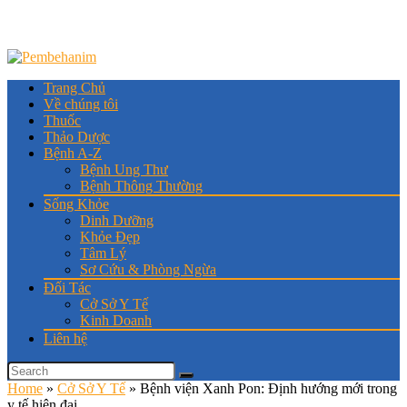
Trang Chủ
Về chúng tôi
Thuốc
Thảo Dược
Bệnh A-Z
Bệnh Ung Thư
Bệnh Thông Thường
Sống Khỏe
Dinh Dưỡng
Khỏe Đẹp
Tâm Lý
Sơ Cứu & Phòng Ngừa
Đối Tác
Cở Sở Y Tế
Kinh Doanh
Liên hệ
Home
»
Cở Sở Y Tế
»
Bệnh viện Xanh Pon: Định hướng mới trong
y tế hiện đại