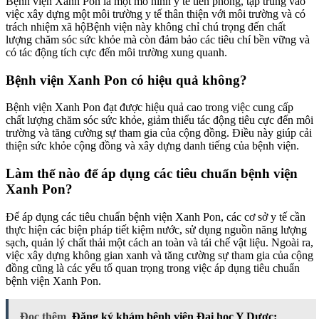
Bệnh viện Xanh Pon là một mô hình y tế tiên phong, tập trung vào
việc xây dựng một môi trường y tế thân thiện với môi trường và có
trách nhiệm xã hộBệnh viện này không chỉ chú trọng đến chất
lượng chăm sóc sức khỏe mà còn đảm bảo các tiêu chí bền vững và
có tác động tích cực đến môi trường xung quanh.
Bệnh viện Xanh Pon có hiệu quả không?
Bệnh viện Xanh Pon đạt được hiệu quả cao trong việc cung cấp
chất lượng chăm sóc sức khỏe, giảm thiểu tác động tiêu cực đến môi
trường và tăng cường sự tham gia của cộng đồng. Điều này giúp cải
thiện sức khỏe cộng đồng và xây dựng danh tiếng của bệnh viện.
Làm thế nào để áp dụng các tiêu chuẩn bệnh viện
Xanh Pon?
Để áp dụng các tiêu chuẩn bệnh viện Xanh Pon, các cơ sở y tế cần
thực hiện các biện pháp tiết kiệm nước, sử dụng nguồn năng lượng
sạch, quản lý chất thải một cách an toàn và tái chế vật liệu. Ngoài ra,
việc xây dựng không gian xanh và tăng cường sự tham gia của cộng
đồng cũng là các yếu tố quan trọng trong việc áp dụng tiêu chuẩn
bệnh viện Xanh Pon.
Đọc thêm
Đăng ký khám bệnh viện Đại học Y Dược: