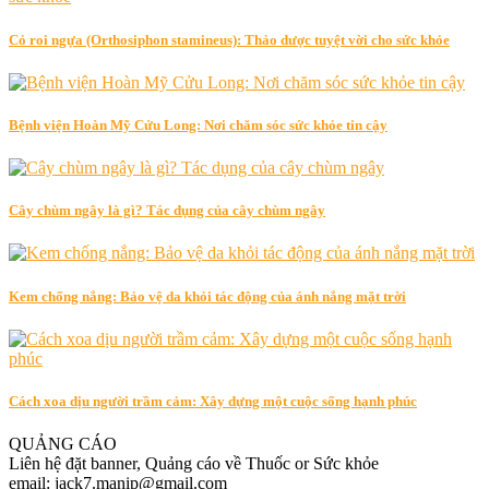
Cỏ roi ngựa (Orthosiphon stamineus): Thảo dược tuyệt vời cho sức khỏe
Bệnh viện Hoàn Mỹ Cửu Long: Nơi chăm sóc sức khỏe tin cậy
Cây chùm ngây là gì? Tác dụng của cây chùm ngây
Kem chống nắng: Bảo vệ da khỏi tác động của ánh nắng mặt trời
Cách xoa dịu người trầm cảm: Xây dựng một cuộc sống hạnh phúc
QUẢNG CÁO
Liên hệ đặt banner, Quảng cáo về Thuốc or Sức khỏe
email: jack7.manip@gmail.com