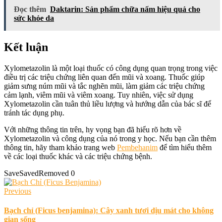
Đọc thêm
Daktarin: Sản phẩm chữa nấm hiệu quả cho
sức khỏe da
Kết luận
Xylometazolin là một loại thuốc có công dụng quan trọng trong việc
điều trị các triệu chứng liên quan đến mũi và xoang. Thuốc giúp
giảm sưng núm mũi và tắc nghẽn mũi, làm giảm các triệu chứng
cảm lạnh, viêm mũi và viêm xoang. Tuy nhiên, việc sử dụng
Xylometazolin cần tuân thủ liều lượng và hướng dẫn của bác sĩ để
tránh tác dụng phụ.
Với những thông tin trên, hy vọng bạn đã hiểu rõ hơn về
Xylometazolin và công dụng của nó trong y học. Nếu bạn cần thêm
thông tin, hãy tham khảo trang web
Pembehanim
để tìm hiểu thêm
về các loại thuốc khác và các triệu chứng bệnh.
Save
Saved
Removed
0
Previous
Bạch chỉ (Ficus benjamina): Cây xanh tươi dịu mát cho không
gian sống