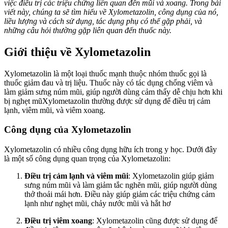
việc điều trị các triệu chứng liên quan đến mũi và xoang. Trong bài
viết này, chúng ta sẽ tìm hiểu về Xylometazolin, công dụng của nó,
liều lượng và cách sử dụng, tác dụng phụ có thể gặp phải, và
những câu hỏi thường gặp liên quan đến thuốc này.
Giới thiệu về Xylometazolin
Xylometazolin là một loại thuốc mạnh thuộc nhóm thuốc gọi là
thuốc giảm đau và trị liệu. Thuốc này có tác dụng chống viêm và
làm giảm sưng núm mũi, giúp người dùng cảm thấy dễ chịu hơn khi
bị nghẹt mũXylometazolin thường được sử dụng để điều trị cảm
lạnh, viêm mũi, và viêm xoang.
Công dụng của Xylometazolin
Xylometazolin có nhiều công dụng hữu ích trong y học. Dưới đây
là một số công dụng quan trọng của Xylometazolin:
Điều trị cảm lạnh và viêm mũi
: Xylometazolin giúp giảm
sưng núm mũi và làm giảm tắc nghẽn mũi, giúp người dùng
thở thoải mái hơn. Điều này giúp giảm các triệu chứng cảm
lạnh như nghẹt mũi, chảy nước mũi và hắt hơ
Điều trị viêm xoang
: Xylometazolin cũng được sử dụng để