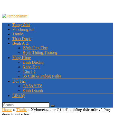
Trang Chủ
Về chúng tôi
Thuốc
Thảo Dược
Bệnh A-Z
Bệnh Ung Thư
Bệnh Thông Thường
Sống Khỏe
Dinh Dưỡng
Khỏe Đẹp
Tâm Lý
Sơ Cứu & Phòng Ngừa
Đối Tác
Cở Sở Y Tế
Kinh Doanh
Liên hệ
Home
»
Thuốc
»
Xylometazolin: Giải đáp những thắc mắc và ứng
dụng trong y học