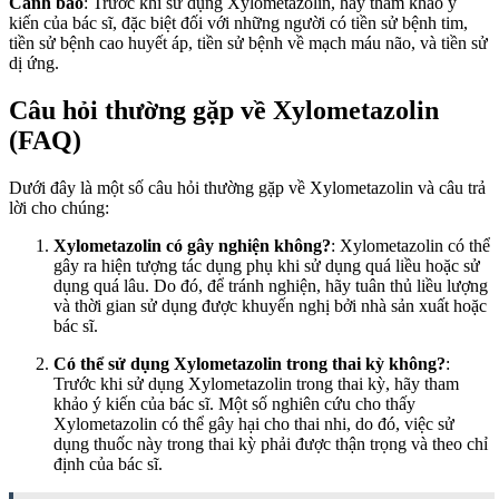
Cảnh báo
: Trước khi sử dụng Xylometazolin, hãy tham khảo ý
kiến của bác sĩ, đặc biệt đối với những người có tiền sử bệnh tim,
tiền sử bệnh cao huyết áp, tiền sử bệnh về mạch máu não, và tiền sử
dị ứng.
Câu hỏi thường gặp về Xylometazolin
(FAQ)
Dưới đây là một số câu hỏi thường gặp về Xylometazolin và câu trả
lời cho chúng:
Xylometazolin có gây nghiện không?
: Xylometazolin có thể
gây ra hiện tượng tác dụng phụ khi sử dụng quá liều hoặc sử
dụng quá lâu. Do đó, để tránh nghiện, hãy tuân thủ liều lượng
và thời gian sử dụng được khuyến nghị bởi nhà sản xuất hoặc
bác sĩ.
Có thể sử dụng Xylometazolin trong thai kỳ không?
:
Trước khi sử dụng Xylometazolin trong thai kỳ, hãy tham
khảo ý kiến của bác sĩ. Một số nghiên cứu cho thấy
Xylometazolin có thể gây hại cho thai nhi, do đó, việc sử
dụng thuốc này trong thai kỳ phải được thận trọng và theo chỉ
định của bác sĩ.