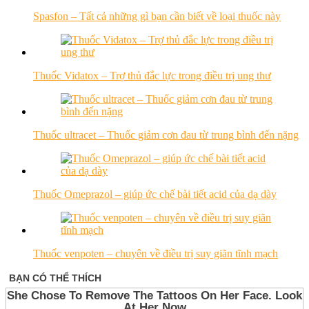
Spasfon – Tất cả những gì bạn cần biết về loại thuốc này
Thuốc Vidatox – Trợ thủ đắc lực trong điều trị ung thư
Thuốc ultracet – Thuốc giảm cơn đau từ trung bình đến nặng
Thuốc Omeprazol – giúp ức chế bài tiết acid của dạ dày
Thuốc venpoten – chuyên về điều trị suy giãn tĩnh mạch