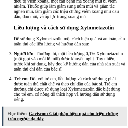
điều trị viêm xoang, một căn bệnh mà xoang mũi bị viêm
nhiễm. Thuốc giúp làm giảm sưng núm mũi và giảm tắc
nghẽn mũi, làm giảm các triệu chứng viêm xoang như đau
đầu, đau mũi, và áp lực trong xoang mũ
Liều lượng và cách sử dụng Xylometazolin
Để sử dụng Xylometazolin một cách hiệu quả và an toàn, cần
tuân thủ các liều lượng và hướng dẫn sau:
Người lớn
: Thường thì, một liều lượng 0,1% Xylometazolin
(một giọt vào mỗi lỗ mũi) được khuyến nghị. Tuy nhiên,
trước khi sử dụng, hãy đọc kỹ hướng dẫn của nhà sản xuất và
tuân thủ chỉ dẫn của bác sĩ.
Trẻ em
: Đối với trẻ em, liều lượng và cách sử dụng phải
được tuân thủ chặt chẽ và theo chỉ dẫn của bác sĩ. Trẻ em
thường chỉ được sử dụng loại Xylometazolin đặc biệt dùng
cho trẻ em, có nồng độ thích hợp và hướng dẫn sử dụng
riêng.
Đọc thêm
Gaviscon: Giải pháp hiệu quả cho triệu chứng
trào ngược dạ dày