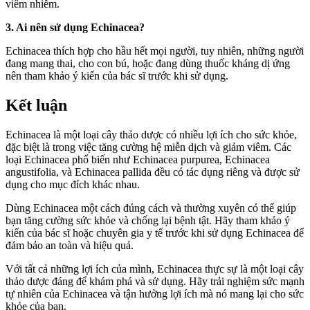
viêm nhiễm.
3. Ai nên sử dụng Echinacea?
Echinacea thích hợp cho hầu hết mọi người, tuy nhiên, những người
đang mang thai, cho con bú, hoặc đang dùng thuốc kháng dị ứng
nên tham khảo ý kiến ​​của bác sĩ trước khi sử dụng.
Kết luận
Echinacea là một loại cây thảo dược có nhiều lợi ích cho sức khỏe,
đặc biệt là trong việc tăng cường hệ miễn dịch và giảm viêm. Các
loại Echinacea phổ biến như Echinacea purpurea, Echinacea
angustifolia, và Echinacea pallida đều có tác dụng riêng và được sử
dụng cho mục đích khác nhau.
Dùng Echinacea một cách đúng cách và thường xuyên có thể giúp
bạn tăng cường sức khỏe và chống lại bệnh tật. Hãy tham khảo ý
kiến ​​của bác sĩ hoặc chuyên gia y tế trước khi sử dụng Echinacea để
đảm bảo an toàn và hiệu quả.
Với tất cả những lợi ích của mình, Echinacea thực sự là một loại cây
thảo dược đáng để khám phá và sử dụng. Hãy trải nghiệm sức mạnh
tự nhiên của Echinacea và tận hưởng lợi ích mà nó mang lại cho sức
khỏe của bạn.