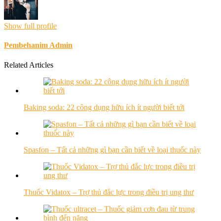
Show full profile
Pembehanim Admin
Related Articles
Baking soda: 22 công dụng hữu ích ít người biết tới
Spasfon – Tất cả những gì bạn cần biết về loại thuốc này
Thuốc Vidatox – Trợ thủ đắc lực trong điều trị ung thư