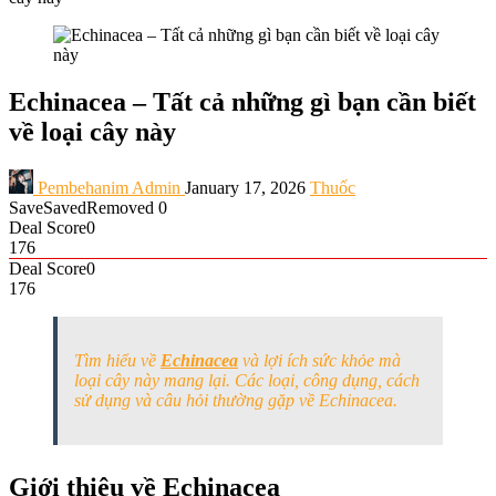
Echinacea – Tất cả những gì bạn cần biết
về loại cây này
Pembehanim Admin
January 17, 2026
Thuốc
Save
Saved
Removed
0
Deal Score
0
176
Deal Score
0
176
Tìm hiểu về
Echinacea
và lợi ích sức khỏe mà
loại cây này mang lại. Các loại, công dụng, cách
sử dụng và câu hỏi thường gặp về Echinacea.
Giới thiệu về Echinacea