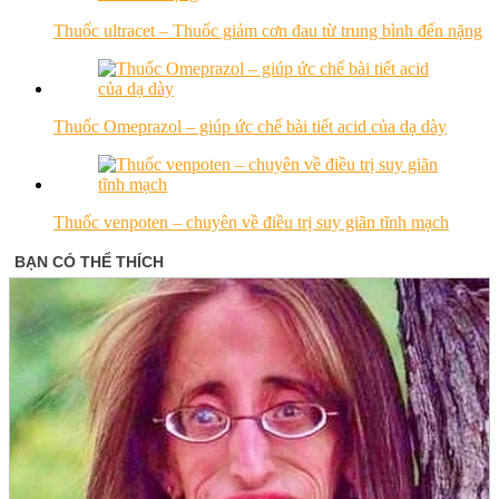
Thuốc ultracet – Thuốc giảm cơn đau từ trung bình đến nặng
Thuốc Omeprazol – giúp ức chế bài tiết acid của dạ dày
Thuốc venpoten – chuyên về điều trị suy giãn tĩnh mạch