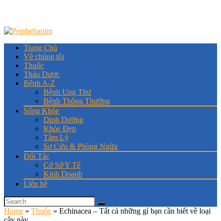
Trang Chủ
Về chúng tôi
Thuốc
Thảo Dược
Bệnh A-Z
Bệnh Ung Thư
Bệnh Thông Thường
Sống Khỏe
Dinh Dưỡng
Khỏe Đẹp
Tâm Lý
Sơ Cứu & Phòng Ngừa
Đối Tác
Cở Sở Y Tế
Kinh Doanh
Liên hệ
Home
»
Thuốc
»
Echinacea – Tất cả những gì bạn cần biết về loại
cây này