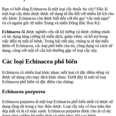
Bạn có biết rằng Echinacea là một loại cây thuộc họ cúc? Đây là
một loại cây thảo dược được sử dụng từ lâu đời với nhiều lợi ích cho
sức khỏe. Echinacea còn được biết đến với tên gọi “cây mát ngọt”
và có nguồn gốc từ miền Trung và miền Đông Bắc Hoa Kỳ.
Echinacea
đã được nghiên cứu rất kỹ lưỡng và được chứng minh
có tác dụng tăng cường hệ miễn dịch, giảm viêm, và hỗ trợ trong
việc điều trị một số bệnh. Trong bài viết này, chúng ta sẽ tìm hiểu
thêm về Echinacea, các loại phổ biến của nó, công dụng và cách sử
dụng, cùng với một số câu hỏi thường gặp về loại cây này.
Các loại Echinacea phổ biến
Echinacea có nhiều loại khác nhau, mỗi loại có đặc điểm riêng và
được sử dụng cho mục đích khác nhau. Dưới đây là một số loại
Echinacea phổ biến và đặc điểm của chúng:
Echinacea purpurea
Echinacea purpurea là một loại Echinacea phổ biến nhất và được sử
dụng rộng rãi trong y học thảo dược. Loại cây này có hoa màu tím
đẹp mắt và lá có màu xanh. Echinacea purpurea được cho là có tác
dụng tăng cường hệ miễn dịch và giúp phục hồi sau bệnh.