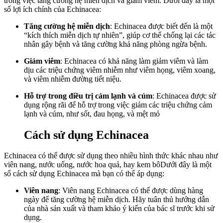
trong việc tăng cường hệ miễn dịch và giảm viêm. Dưới đây là một
số lợi ích chính của Echinacea:
Tăng cường hệ miễn dịch
: Echinacea được biết đến là một
“kích thích miễn dịch tự nhiên”, giúp cơ thể chống lại các tác
nhân gây bệnh và tăng cường khả năng phòng ngừa bệnh.
Giảm viêm
: Echinacea có khả năng làm giảm viêm và làm
dịu các triệu chứng viêm nhiễm như viêm họng, viêm xoang,
và viêm nhiễm đường tiết niệu.
Hỗ trợ trong điều trị cảm lạnh và cúm
: Echinacea được sử
dụng rộng rãi để hỗ trợ trong việc giảm các triệu chứng cảm
lạnh và cúm, như sốt, đau họng, và mệt mỏ
Cách sử dụng Echinacea
Echinacea có thể được sử dụng theo nhiều hình thức khác nhau như
viên nang, nước uống, nước hoa quả, hay kem bôDưới đây là một
số cách sử dụng Echinacea mà bạn có thể áp dụng:
Viên nang
: Viên nang Echinacea có thể được dùng hàng
ngày để tăng cường hệ miễn dịch. Hãy tuân thủ hướng dẫn
của nhà sản xuất và tham khảo ý kiến của bác sĩ trước khi sử
dụng.