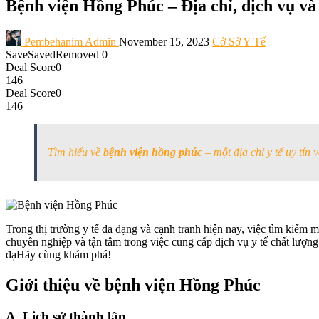
Bệnh viện Hồng Phúc – Địa chỉ, dịch vụ và t
Pembehanim Admin
November 15, 2023
Cở Sở Y Tế
Save
Saved
Removed
0
Deal Score
0
146
Deal Score
0
146
Tìm hiểu về
bệnh viện hồng phúc
– một địa chỉ y tế uy tín 
Trong thị trường y tế đa dạng và cạnh tranh hiện nay, việc tìm kiếm 
chuyên nghiệp và tận tâm trong việc cung cấp dịch vụ y tế chất lượng 
đạHãy cùng khám phá!
Giới thiệu về bệnh viện Hồng Phúc
A. Lịch sử thành lập