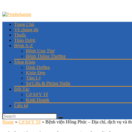
Trang Chủ
Về chúng tôi
Thuốc
Thảo Dược
Bệnh A-Z
Bệnh Ung Thư
Bệnh Thông Thường
Sống Khỏe
Dinh Dưỡng
Khỏe Đẹp
Tâm Lý
Sơ Cứu & Phòng Ngừa
Đối Tác
Cở Sở Y Tế
Kinh Doanh
Liên hệ
Home
»
Cở Sở Y Tế
»
Bệnh viện Hồng Phúc – Địa chỉ, dịch vụ và thôn