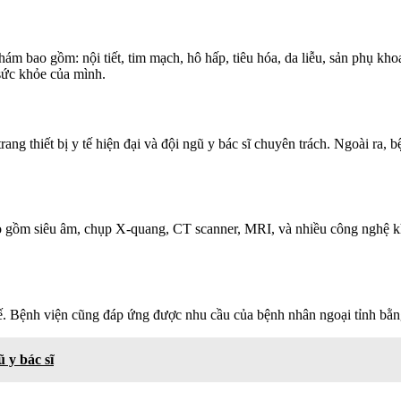
bao gồm: nội tiết, tim mạch, hô hấp, tiêu hóa, da liễu, sản phụ khoa
sức khỏe của mình.
ng thiết bị y tế hiện đại và đội ngũ y bác sĩ chuyên trách. Ngoài ra,
o gồm siêu âm, chụp X-quang, CT scanner, MRI, và nhiều công nghệ kh
. Bệnh viện cũng đáp ứng được nhu cầu của bệnh nhân ngoại tỉnh bằng c
 y bác sĩ