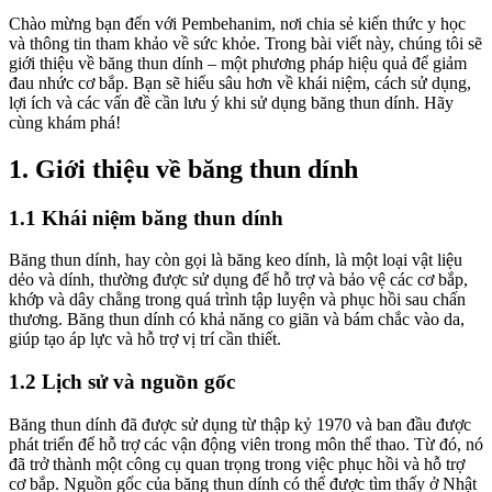
Chào mừng bạn đến với Pembehanim, nơi chia sẻ kiến thức y học
và thông tin tham khảo về sức khỏe. Trong bài viết này, chúng tôi sẽ
giới thiệu về băng thun dính – một phương pháp hiệu quả để giảm
đau nhức cơ bắp. Bạn sẽ hiểu sâu hơn về khái niệm, cách sử dụng,
lợi ích và các vấn đề cần lưu ý khi sử dụng băng thun dính. Hãy
cùng khám phá!
1. Giới thiệu về băng thun dính
1.1 Khái niệm băng thun dính
Băng thun dính, hay còn gọi là băng keo dính, là một loại vật liệu
dẻo và dính, thường được sử dụng để hỗ trợ và bảo vệ các cơ bắp,
khớp và dây chằng trong quá trình tập luyện và phục hồi sau chấn
thương. Băng thun dính có khả năng co giãn và bám chắc vào da,
giúp tạo áp lực và hỗ trợ vị trí cần thiết.
1.2 Lịch sử và nguồn gốc
Băng thun dính đã được sử dụng từ thập kỷ 1970 và ban đầu được
phát triển để hỗ trợ các vận động viên trong môn thể thao. Từ đó, nó
đã trở thành một công cụ quan trọng trong việc phục hồi và hỗ trợ
cơ bắp. Nguồn gốc của băng thun dính có thể được tìm thấy ở Nhật