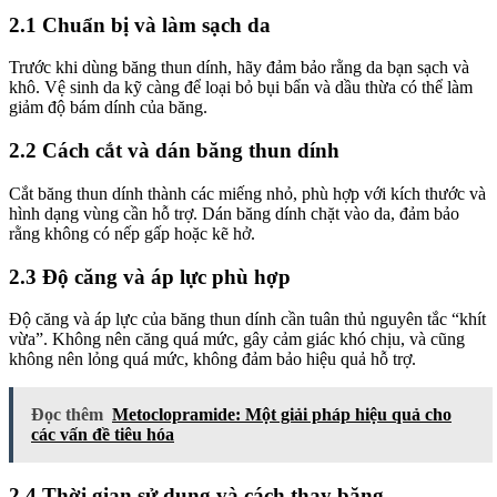
2.1 Chuẩn bị và làm sạch da
Trước khi dùng băng thun dính, hãy đảm bảo rằng da bạn sạch và
khô. Vệ sinh da kỹ càng để loại bỏ bụi bẩn và dầu thừa có thể làm
giảm độ bám dính của băng.
2.2 Cách cắt và dán băng thun dính
Cắt băng thun dính thành các miếng nhỏ, phù hợp với kích thước và
hình dạng vùng cần hỗ trợ. Dán băng dính chặt vào da, đảm bảo
rằng không có nếp gấp hoặc kẽ hở.
2.3 Độ căng và áp lực phù hợp
Độ căng và áp lực của băng thun dính cần tuân thủ nguyên tắc “khít
vừa”. Không nên căng quá mức, gây cảm giác khó chịu, và cũng
không nên lỏng quá mức, không đảm bảo hiệu quả hỗ trợ.
Đọc thêm
Metoclopramide: Một giải pháp hiệu quả cho
các vấn đề tiêu hóa
2.4 Thời gian sử dụng và cách thay băng