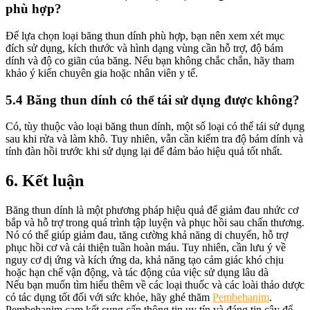
phù hợp?
Để lựa chọn loại băng thun dính phù hợp, bạn nên xem xét mục
đích sử dụng, kích thước và hình dạng vùng cần hỗ trợ, độ bám
dính và độ co giãn của băng. Nếu bạn không chắc chắn, hãy tham
khảo ý kiến ​​chuyên gia hoặc nhân viên y tế.
5.4 Băng thun dính có thể tái sử dụng được không?
Có, tùy thuộc vào loại băng thun dính, một số loại có thể tái sử dụng
sau khi rửa và làm khô. Tuy nhiên, vẫn cần kiểm tra độ bám dính và
tính đàn hồi trước khi sử dụng lại để đảm bảo hiệu quả tốt nhất.
6. Kết luận
Băng thun dính là một phương pháp hiệu quả để giảm đau nhức cơ
bắp và hỗ trợ trong quá trình tập luyện và phục hồi sau chấn thương.
Nó có thể giúp giảm đau, tăng cường khả năng di chuyển, hỗ trợ
phục hồi cơ và cải thiện tuần hoàn máu. Tuy nhiên, cần lưu ý về
nguy cơ dị ứng và kích ứng da, khả năng tạo cảm giác khó chịu
hoặc hạn chế vận động, và tác động của việc sử dụng lâu dà
Nếu bạn muốn tìm hiểu thêm về các loại thuốc và các loài thảo dược
có tác dụng tốt đối với sức khỏe, hãy ghé thăm
Pembehanim
.
Pembehanim cam kết cung cấp thông tin uy tín và đáng tin cậy để