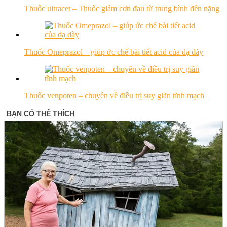
Thuốc ultracet – Thuốc giảm cơn đau từ trung bình đến nặng
Thuốc Omeprazol – giúp ức chế bài tiết acid của dạ dày
Thuốc venpoten – chuyên về điều trị suy giãn tĩnh mạch