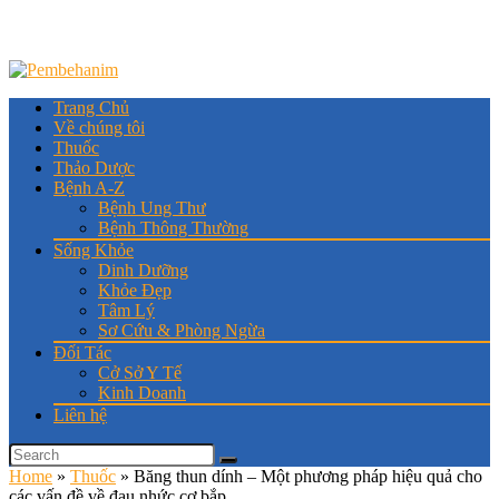
Trang Chủ
Về chúng tôi
Thuốc
Thảo Dược
Bệnh A-Z
Bệnh Ung Thư
Bệnh Thông Thường
Sống Khỏe
Dinh Dưỡng
Khỏe Đẹp
Tâm Lý
Sơ Cứu & Phòng Ngừa
Đối Tác
Cở Sở Y Tế
Kinh Doanh
Liên hệ
Home
»
Thuốc
»
Băng thun dính – Một phương pháp hiệu quả cho
các vấn đề về đau nhức cơ bắp