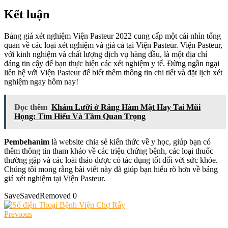
Kết luận
Bảng giá xét nghiệm Viện Pasteur 2022 cung cấp một cái nhìn tổng
quan về các loại xét nghiệm và giá cả tại Viện Pasteur. Viện Pasteur,
với kinh nghiệm và chất lượng dịch vụ hàng đầu, là một địa chỉ
đáng tin cậy để bạn thực hiện các xét nghiệm y tế. Đừng ngần ngại
liên hệ với Viện Pasteur để biết thêm thông tin chi tiết và đặt lịch xét
nghiệm ngay hôm nay!
Đọc thêm
Khám Lưỡi ở Răng Hàm Mặt Hay Tai Mũi
Họng: Tìm Hiểu Và Tầm Quan Trọng
Pembehanim
là website chia sẻ kiến thức về y học, giúp bạn có
thêm thông tin tham khảo về các triệu chứng bệnh, các loại thuốc
thường gặp và các loài thảo dược có tác dụng tốt đối với sức khỏe.
Chúng tôi mong rằng bài viết này đã giúp bạn hiểu rõ hơn về bảng
giá xét nghiệm tại Viện Pasteur.
Save
Saved
Removed
0
Previous