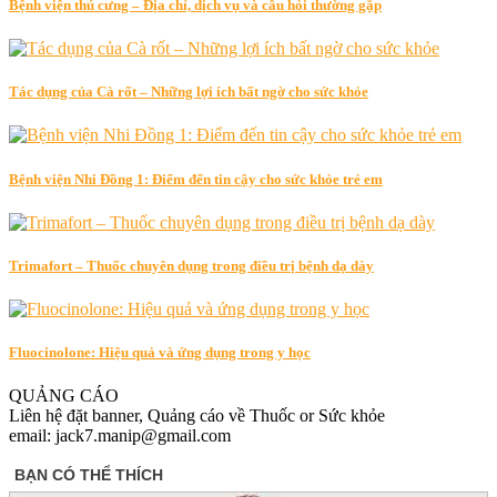
Bệnh viện thú cưng – Địa chỉ, dịch vụ và câu hỏi thường gặp
Tác dụng của Cà rốt – Những lợi ích bất ngờ cho sức khỏe
Bệnh viện Nhi Đồng 1: Điểm đến tin cậy cho sức khỏe trẻ em
Trimafort – Thuốc chuyên dụng trong điều trị bệnh dạ dày
Fluocinolone: Hiệu quả và ứng dụng trong y học
QUẢNG CÁO
Liên hệ đặt banner, Quảng cáo về Thuốc or Sức khỏe
email: jack7.manip@gmail.com