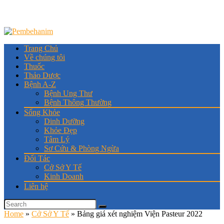
Trang Chủ
Về chúng tôi
Thuốc
Thảo Dược
Bệnh A-Z
Bệnh Ung Thư
Bệnh Thông Thường
Sống Khỏe
Dinh Dưỡng
Khỏe Đẹp
Tâm Lý
Sơ Cứu & Phòng Ngừa
Đối Tác
Cở Sở Y Tế
Kinh Doanh
Liên hệ
Home
»
Cở Sở Y Tế
»
Bảng giá xét nghiệm Viện Pasteur 2022