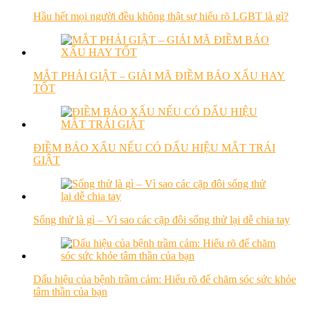
Hầu hết mọi người đều không thật sự hiểu rõ LGBT là gì?
MẮT PHẢI GIẬT – GIẢI MÃ ĐIỀM BÁO XẤU HAY
TỐT
ĐIỀM BÁO XẤU NẾU CÓ DẤU HIỆU MẮT TRÁI
GIẬT
Sống thử là gì – Vì sao các cặp đôi sống thử lại dễ chia tay
Dấu hiệu của bệnh trầm cảm: Hiểu rõ để chăm sóc sức khỏe
tâm thần của bạn