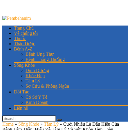
Trang Chủ
Về chúng tôi
Thuốc
Thảo Dược
Bệnh A-Z
Bệnh Ung Thư
Bệnh Thông Thường
Sống Khỏe
Dinh Dưỡng
Khỏe Đẹp
Tâm Lý
Sơ Cứu & Phòng Ngừa
Đối Tác
Cở Sở Y Tế
Kinh Doanh
Liên hệ
Home
»
Sống Khỏe
»
Tâm Lý
»
Cười Nhiều Là Dấu Hiệu Của
Bệnh Tâm Thần: Hiểu Về Tâm Lý Và Sức Khỏe Tâm Thần