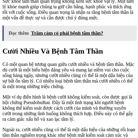
Sức khỏe tâm thần quan trọng không kém sức khỏe vật lý. Một tâm
lý khỏe mạnh giúp chúng ta giữ cân bằng, hạnh phúc và thích ứng
tốt với cuộc sống. Điều quan trọng là nhận ra rằng bệnh tâm thần là
một vấn đề thực sự và cần được chú ý đúng mức.
Đọc thêm
Trầm cảm có phải bệnh tâm thần?
Cười Nhiều Và Bệnh Tâm Thần
Có một quan hệ tương quan giữa cười nhiều và bệnh tâm thần. Mặc
dù cười là một biểu hiện đáng yêu và mang lại niềm vui cho cuộc
sống hàng ngày, nhưng cười nhiều cũng có thể là một dấu hiệu của
sự bất ổn tâm lý. Có nhiều loại bệnh tâm thần mà cười nhiều có thể
là một trong những triệu chứng.
Một ví dụ điển hình là bệnh cười không kiểm soát, còn được gọi là
hội chứng Pseudobulbar. Đây là một tình trạng khi người bệnh
không thể kiểm soát được cách cười của mình và thường xuyên
cười trong những tình huống không thích hợp. Điều này có thể gây
ra cảm giác xấu hổ và xao lạc tâm lý.
Ngoài ra, cười nhiều cũng có thể là một dấu hiệu của những rối loạn
tâm thần nghiêm trọng khác như bệnh mất kiểm soát cảm xúc và