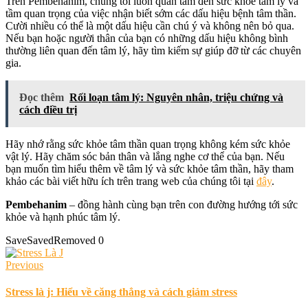
Trên Pembehanim, chúng tôi luôn quan tâm đến sức khỏe tâm lý và
tầm quan trọng của việc nhận biết sớm các dấu hiệu bệnh tâm thần.
Cười nhiều có thể là một dấu hiệu cần chú ý và không nên bỏ qua.
Nếu bạn hoặc người thân của bạn có những dấu hiệu không bình
thường liên quan đến tâm lý, hãy tìm kiếm sự giúp đỡ từ các chuyên
gia.
Đọc thêm
Rối loạn tâm lý: Nguyên nhân, triệu chứng và
cách điều trị
Hãy nhớ rằng sức khỏe tâm thần quan trọng không kém sức khỏe
vật lý. Hãy chăm sóc bản thân và lắng nghe cơ thể của bạn. Nếu
bạn muốn tìm hiểu thêm về tâm lý và sức khỏe tâm thần, hãy tham
khảo các bài viết hữu ích trên trang web của chúng tôi tại
đây
.
Pembehanim
– đồng hành cùng bạn trên con đường hướng tới sức
khỏe và hạnh phúc tâm lý.
Save
Saved
Removed
0
Previous
Stress là j: Hiểu về căng thẳng và cách giảm stress