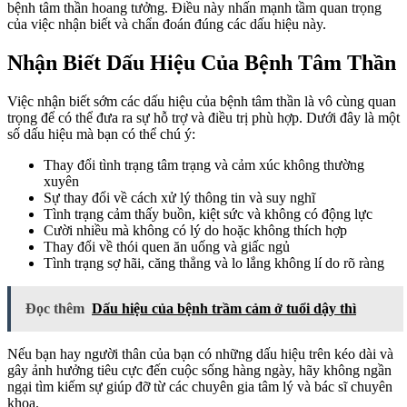
bệnh tâm thần hoang tưởng. Điều này nhấn mạnh tầm quan trọng
của việc nhận biết và chẩn đoán đúng các dấu hiệu này.
Nhận Biết Dấu Hiệu Của Bệnh Tâm Thần
Việc nhận biết sớm các dấu hiệu của bệnh tâm thần là vô cùng quan
trọng để có thể đưa ra sự hỗ trợ và điều trị phù hợp. Dưới đây là một
số dấu hiệu mà bạn có thể chú ý:
Thay đổi tình trạng tâm trạng và cảm xúc không thường
xuyên
Sự thay đổi về cách xử lý thông tin và suy nghĩ
Tình trạng cảm thấy buồn, kiệt sức và không có động lực
Cười nhiều mà không có lý do hoặc không thích hợp
Thay đổi về thói quen ăn uống và giấc ngủ
Tình trạng sợ hãi, căng thẳng và lo lắng không lí do rõ ràng
Đọc thêm
Dấu hiệu của bệnh trầm cảm ở tuổi dậy thì
Nếu bạn hay người thân của bạn có những dấu hiệu trên kéo dài và
gây ảnh hưởng tiêu cực đến cuộc sống hàng ngày, hãy không ngần
ngại tìm kiếm sự giúp đỡ từ các chuyên gia tâm lý và bác sĩ chuyên
khoa.