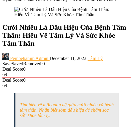
Cười Nhiều Là Dấu Hiệu Của Bệnh Tâm
Thần: Hiểu Về Tâm Lý Và Sức Khỏe
Tâm Thần
Pembehanim Admin
December 11, 2023
Tâm Lý
Save
Saved
Removed
0
Deal Score
0
69
Deal Score
0
69
Tìm hiểu về mối quan hệ giữa cười nhiều và bệnh
tâm thần. Nhận biết sớm dấu hiệu để chăm sóc
sức khỏe tâm lý.