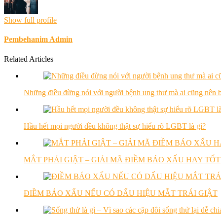
Show full profile
Pembehanim Admin
Related Articles
Những điều đừng nói với người bệnh ung thư mà ai cũng nên b
Hầu hết mọi người đều không thật sự hiểu rõ LGBT là gì?
MẮT PHẢI GIẬT – GIẢI MÃ ĐIỀM BÁO XẤU HAY TỐT
ĐIỀM BÁO XẤU NẾU CÓ DẤU HIỆU MẮT TRÁI GIẬT