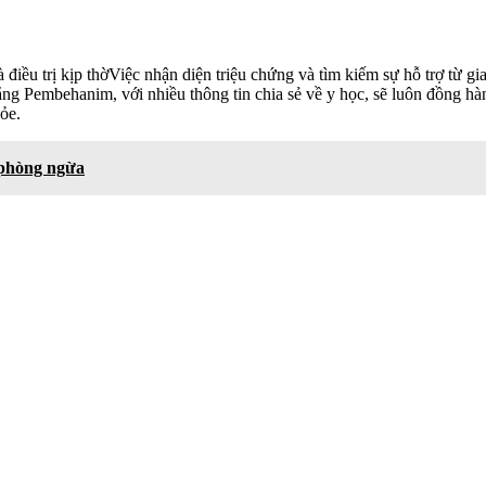
iều trị kịp thờViệc nhận diện triệu chứng và tìm kiếm sự hỗ trợ từ gia
ằng Pembehanim, với nhiều thông tin chia sẻ về y học, sẽ luôn đồng hàn
ỏe.
 phòng ngừa