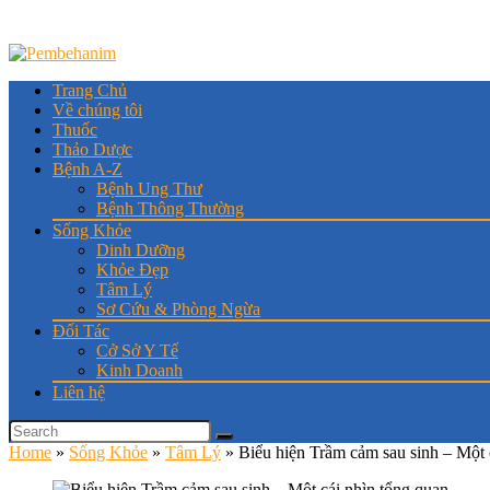
Trang Chủ
Về chúng tôi
Thuốc
Thảo Dược
Bệnh A-Z
Bệnh Ung Thư
Bệnh Thông Thường
Sống Khỏe
Dinh Dưỡng
Khỏe Đẹp
Tâm Lý
Sơ Cứu & Phòng Ngừa
Đối Tác
Cở Sở Y Tế
Kinh Doanh
Liên hệ
Home
»
Sống Khỏe
»
Tâm Lý
»
Biểu hiện Trầm cảm sau sinh – Một 