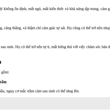
 lý không ổn định, mất ngủ, mất kiến thức và khả năng tập trung, cảm g
ng, căng thẳng, và thậm chí cảm giác tự sát. Họ cũng có thể trở nên nhạ
u sinh. Họ có thể trở nên tự ti, mất hứng thú với việc chăm sóc bản thâ
h
o gồm:
 bầu
ầu, nguy cơ mắc trầm cảm sau sinh có thể tăng lên.