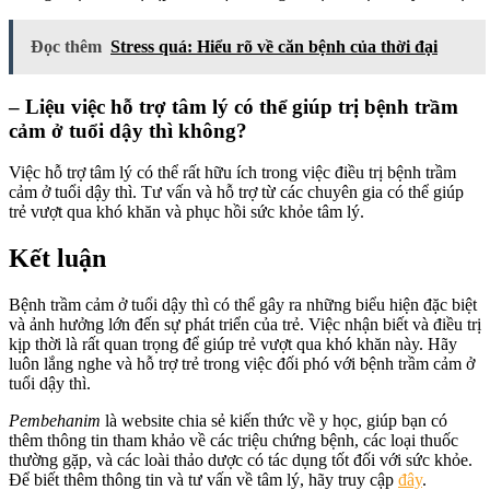
Đọc thêm
Stress quá: Hiểu rõ về căn bệnh của thời đại
– Liệu việc hỗ trợ tâm lý có thể giúp trị bệnh trầm
cảm ở tuổi dậy thì không?
Việc hỗ trợ tâm lý có thể rất hữu ích trong việc điều trị bệnh trầm
cảm ở tuổi dậy thì. Tư vấn và hỗ trợ từ các chuyên gia có thể giúp
trẻ vượt qua khó khăn và phục hồi sức khỏe tâm lý.
Kết luận
Bệnh trầm cảm ở tuổi dậy thì có thể gây ra những biểu hiện đặc biệt
và ảnh hưởng lớn đến sự phát triển của trẻ. Việc nhận biết và điều trị
kịp thời là rất quan trọng để giúp trẻ vượt qua khó khăn này. Hãy
luôn lắng nghe và hỗ trợ trẻ trong việc đối phó với bệnh trầm cảm ở
tuổi dậy thì.
Pembehanim
là website chia sẻ kiến thức về y học, giúp bạn có
thêm thông tin tham khảo về các triệu chứng bệnh, các loại thuốc
thường gặp, và các loài thảo dược có tác dụng tốt đối với sức khỏe.
Để biết thêm thông tin và tư vấn về tâm lý, hãy truy cập
đây
.