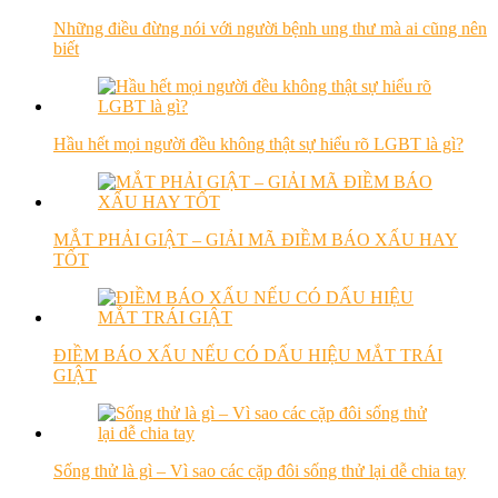
Những điều đừng nói với người bệnh ung thư mà ai cũng nên
biết
Hầu hết mọi người đều không thật sự hiểu rõ LGBT là gì?
MẮT PHẢI GIẬT – GIẢI MÃ ĐIỀM BÁO XẤU HAY
TỐT
ĐIỀM BÁO XẤU NẾU CÓ DẤU HIỆU MẮT TRÁI
GIẬT
Sống thử là gì – Vì sao các cặp đôi sống thử lại dễ chia tay