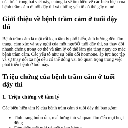
của trẻ. Trong bài viết này, chúng ta sẽ tìm hiểu về các biểu hiện của
bệnh trầm cảm ở tuổi dậy thì và những yếu tố có thể gây ra nó.
Giới thiệu về bệnh trầm cảm ở tuổi dậy
thì
Bệnh trầm cảm là một rối loạn tâm lý phổ biến, ảnh hưởng đến tâm
trạng, cảm xúc và suy nghĩ của một ngườỞ tuổi dậy thì, sự thay đổi
nhanh chóng trong cơ thể và tâm lý có thể làm gia tăng nguy cơ mắc
bệnh trầm cảm. Các yếu tố như sự biến đổi hormone, áp lực học tập
và sự thay đổi xã hội đều có thể đóng vai trò quan trọng trong việc
phát triển bệnh ở tuổi này.
Triệu chứng của bệnh trầm cảm ở tuổi
dậy thì
1. Triệu chứng về tâm lý
Các biểu hiện tâm lý của bệnh trầm cảm ở tuổi dậy thì bao gồm:
Tình trạng buồn rầu, mất hứng thú và quan tâm đến mọi hoạt
động.
Cảm thấy mệt mỏi và mất năng lượng.