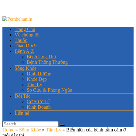
Trang Chủ
Về chúng tôi
Thuốc
Thảo Dược
Bệnh A-Z
Bệnh Ung Thư
Bệnh Thông Thường
Sống Khỏe
Dinh Dưỡng
Khỏe Đẹp
Tâm Lý
Sơ Cứu & Phòng Ngừa
Đối Tác
Cở Sở Y Tế
Kinh Doanh
Liên hệ
Home
»
Sống Khỏe
»
Tâm Lý
»
Biểu hiện của bệnh trầm cảm ở
tuổi dậy thì