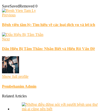
Save
Saved
Removed
0
Previous
Bệnh viện tâm lý: Tìm hiểu về các loại dịch vụ và lợi ích
Next
Dấu Hiệu Bị Tâm Thần: Nhận Biết và Hiểu Rõ Vấn Đề
Show full profile
Pembehanim Admin
Related Articles