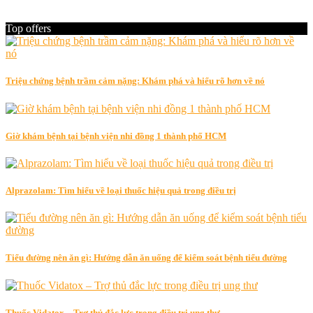
Top offers
Triệu chứng bệnh trầm cảm nặng: Khám phá và hiểu rõ hơn về nó
Giờ khám bệnh tại bệnh viện nhi đồng 1 thành phố HCM
Alprazolam: Tìm hiểu về loại thuốc hiệu quả trong điều trị
Tiểu đường nên ăn gì: Hướng dẫn ăn uống để kiểm soát bệnh tiểu đường
Thuốc Vidatox – Trợ thủ đắc lực trong điều trị ung thư